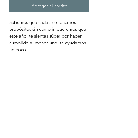
Agregar al carrito
Sabemos que cada año tenemos 
propósitos sin cumplir, queremos que 
este año, te sientas súper por haber 
cumplido al menos uno, te ayudamos 
un poco.
Descripción del producto
Caja armable con impresión doble 
cara, puede ser personalizado como 
todos nuestros productos. Medidas 
4.4X4.4X4.4 cm. Incluye conejito de 
chocolate
Formulario de suscripción