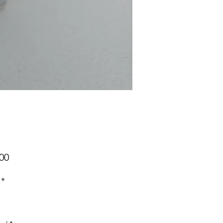
Precio
00
*